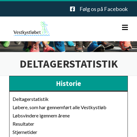
Gå til hovedindhold
Følg os på Facebook
FORSIDE
DELTAGERSTATISTIK
HISTORIE
Historie
OM LØBET
Deltagerstatistik
INFORMATION
Deltagerstatistik
Løbere, som har gennemført alle Vestkystløb
Løbere, som har gennemført alle Vestkystløb
STANDPLADSER
Løbsvindere igennem årene
Løbsvindere igennem årene
Blanketter
Resultater
LØBSUDVALG
Stjernetider
Resultater
Vestkystløbets sponsorer samt frivillige hjælpere