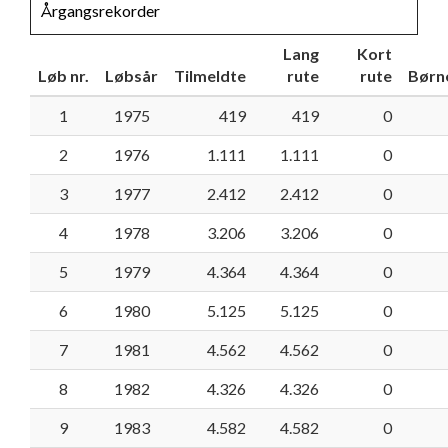
Årgangsrekorder
LINKS
Stjernetider
Nyheder
Lang
Kort
Løb nr.
Løbsår
Tilmeldte
rute
rute
Børn
Årgangsrekorder
1
1975
419
419
0
2
1976
1.111
1.111
0
3
1977
2.412
2.412
0
4
1978
3.206
3.206
0
5
1979
4.364
4.364
0
6
1980
5.125
5.125
0
7
1981
4.562
4.562
0
8
1982
4.326
4.326
0
9
1983
4.582
4.582
0