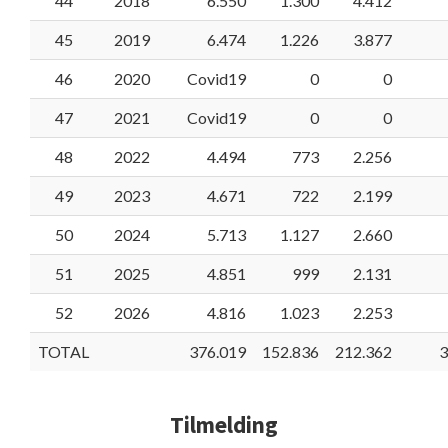
44
2018
6.550
1.300
4.412
45
2019
6.474
1.226
3.877
46
2020
Covid19
0
0
47
2021
Covid19
0
0
48
2022
4.494
773
2.256
49
2023
4.671
722
2.199
50
2024
5.713
1.127
2.660
51
2025
4.851
999
2.131
52
2026
4.816
1.023
2.253
TOTAL
376.019
152.836
212.362
3
Tilmelding