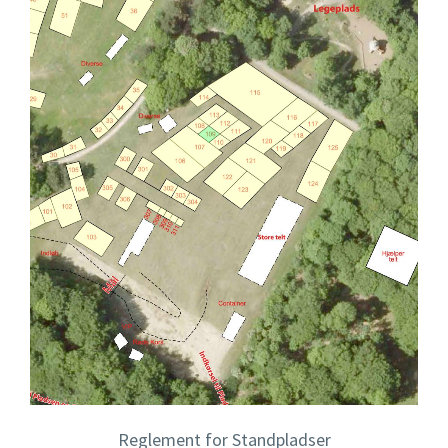
LINKS
Stjernetider
Nyheder
Årgangsrekorder
Reglement for Standpladser